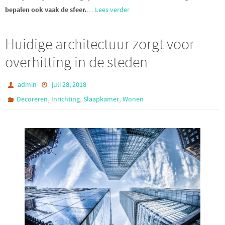
bepalen ook vaak de sfeer.
…
Lees verder
Huidige architectuur zorgt voor
overhitting in de steden
admin
juli 28, 2018
,
,
,
Decoreren
Inrichting
Slaapkamer
Wonen