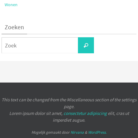
Wonen
Zoeken
Zoeken
Zoek
naar:
This text can be changed from the Miscellaneous section of the settings
page.
Lorem ipsum
dolor sit amet,
consectetur adipiscing
elit, cras ut
imperdiet augue.
Mogelijk gemaakt door
Nirvana
&
WordPress.