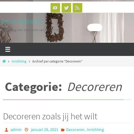
Ga
naar
Deco-online.nl
de
inhoud
Woonblog over decoreren van huis en tuin
Home
Inrichting
Archief per categorie "Decoreren"
Categorie:
Decoreren
Decoreren zoals jij het wilt
,
admin
januari 29, 2021
Decoreren
Inrichting