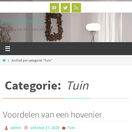
Ga
naar
Deco-online.nl
de
inhoud
Woonblog over decoreren van huis en tuin
Home
Archief per categorie "Tuin"
Categorie:
Tuin
Voordelen van een hovenier
admin
oktober 17, 2020
Tuin