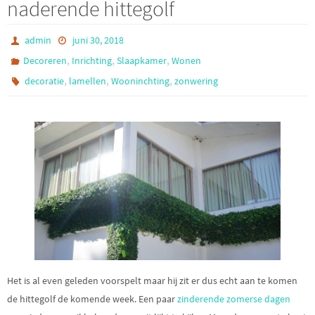
naderende hittegolf
admin
juni 30, 2018
,
,
,
Decoreren
Inrichting
Slaapkamer
Wonen
,
,
,
decoratie
lamellen
Wooninchting
zonwering
Het is al even geleden voorspelt maar hij zit er dus echt aan te komen
de hittegolf de komende week. Een paar
zinderende zomerse dagen