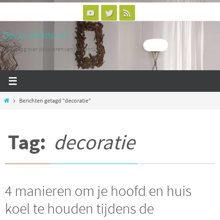
Ga
naar
Deco-online.nl
de
inhoud
Woonblog over decoreren van huis en tuin
Home
Berichten getagd "decoratie"
Tag:
decoratie
4 manieren om je hoofd en huis
koel te houden tijdens de