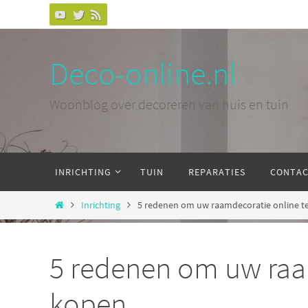
Ga
naar
de
Deco-online.nl
inhoud
Woonblog over decoreren van huis en tuin
Ga
INRICHTING
TUIN
REPARATIES
CONTA
naar
de
Home
Inrichting
5 redenen om uw raamdecoratie online t
inhoud
5 redenen om uw raa
kopen