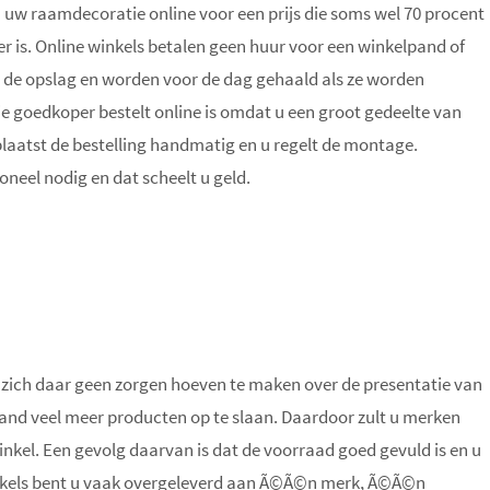
u uw raamdecoratie online voor een prijs die soms wel 70 procent
ter is. Online winkels betalen geen huur voor een winkelpand of
 de opslag en worden voor de dag gehaald als ze worden
 goedkoper bestelt online is omdat u een groot gedeelte van
plaatst de bestelling handmatig en u regelt de montage.
neel nodig en dat scheelt u geld.
ich daar geen zorgen hoeven te maken over de presentatie van
and veel meer producten op te slaan. Daardoor zult u merken
winkel. Een gevolg daarvan is dat de voorraad goed gevuld is en u
 winkels bent u vaak overgeleverd aan Ã©Ã©n merk, Ã©Ã©n