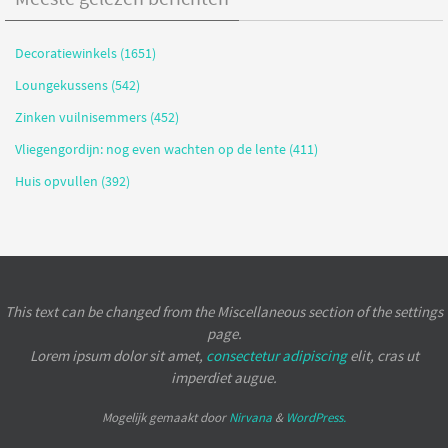
Decoratiewinkels (1651)
Loungekussens (542)
Zinken vuilnisemmers (452)
Vliegengordijn: nog even wachten op de lente (411)
Huis opvullen (392)
This text can be changed from the Miscellaneous section of the settings
page.
Lorem ipsum
dolor sit amet,
consectetur adipiscing
elit, cras ut
imperdiet augue.
Mogelijk gemaakt door
Nirvana
&
WordPress.