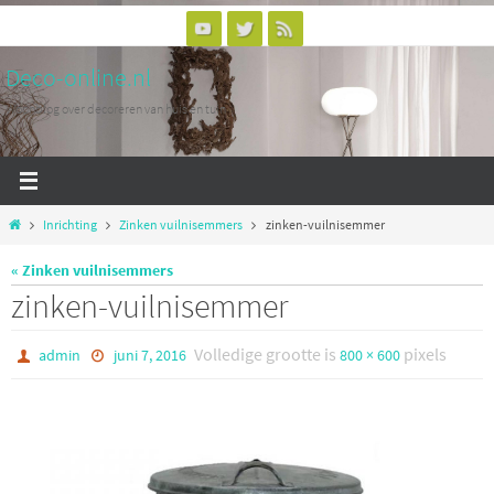
Ga
naar
Deco-online.nl
de
inhoud
Woonblog over decoreren van huis en tuin
Home
Inrichting
Zinken vuilnisemmers
zinken-vuilnisemmer
« Zinken vuilnisemmers
zinken-vuilnisemmer
Volledige grootte is
pixels
admin
juni 7, 2016
800 × 600