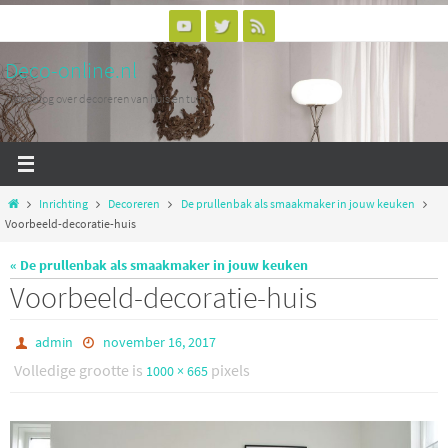
Ga
naar
Deco-online.nl
de
inhoud
Woonblog over decoreren van huis en tuin
Home
Inrichting
Decoreren
De prullenbak als smaakmaker in jouw keuken
Voorbeeld-decoratie-huis
« De prullenbak als smaakmaker in jouw keuken
Voorbeeld-decoratie-huis
admin
november 16, 2017
Volledige grootte is
pixels
1000 × 665