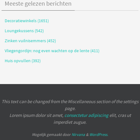
Meeste gelezen berichten
Decoratiewinkels (1651)
Loungekussens (542)
Zinken vuilnisemmers (452)
Vliegengordijn: nog even wachten op de lente (411)
Huis opvullen (392)
This text can be changed from the Miscellaneous section of the settings
page.
Lorem ipsum
dolor sit amet,
consectetur adipiscing
elit, cras ut
imperdiet augue.
Mogelijk gemaakt door
Nirvana
&
WordPress.