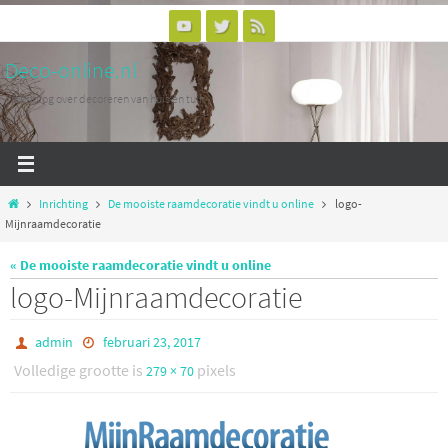
Ga
naar
Deco-online.nl
de
inhoud
Woonblog over decoreren van huis en tuin
Home
Inrichting
De mooiste raamdecoratie vindt u online
logo-
Mijnraamdecoratie
« De mooiste raamdecoratie vindt u online
logo-Mijnraamdecoratie
admin
februari 23, 2017
Volledige grootte is
pixels
279 × 70